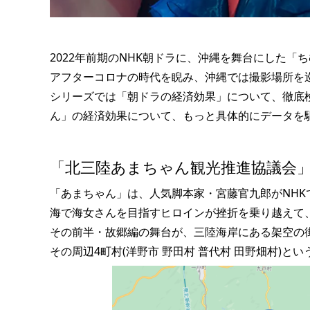
2022年前期のNHK朝ドラに、沖縄を舞台にした「
アフターコロナの時代を睨み、沖縄では撮影場所を巡
シリーズでは「朝ドラの経済効果」について、徹底検
ん」の経済効果について、もっと具体的にデータを
「北三陸あまちゃん観光推進協議会
「あまちゃん」は、人気脚本家・宮藤官九郎がNH
海で海女さんを目指すヒロインが挫折を乗り越えて
その前半・故郷編の舞台が、三陸海岸にある架空の
その周辺4町村(洋野市 野田村 普代村 田野畑村)と