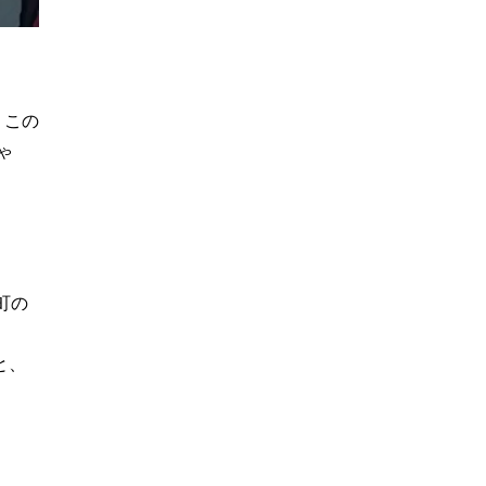
、この
ゃ
町の
と、